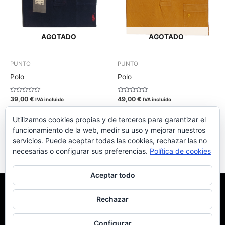
se
se
pueden
pueden
elegir
elegir
AGOTADO
AGOTADO
en
en
la
la
PUNTO
PUNTO
página
página
Polo
Polo
de
de
producto
produc
Valorado
Valorado
39,00
€
49,00
€
IVA incluido
IVA incluido
con
con
0
0
de
de
Seleccionar opciones
Seleccionar opciones
Utilizamos cookies propias y de terceros para garantizar el
5
5
funcionamiento de la web, medir su uso y mejorar nuestros
servicios. Puede aceptar todas las cookies, rechazar las no
necesarias o configurar sus preferencias.
Política de cookies
Aceptar todo
Menéndez Moda hombre
/ © Roberto Menéndez Mateos 2026
Rechazar
Aviso legal
Condiciones de compra
Política de privacidad
Configurar