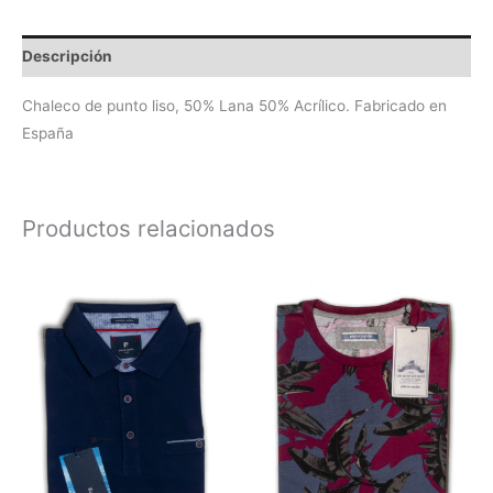
Descripción
Chaleco de punto liso, 50% Lana 50% Acrílico. Fabricado en
España
Productos relacionados
Este
Este
producto
produc
tiene
tiene
múltiples
múltipl
variantes.
variant
Las
Las
opciones
opcion
se
se