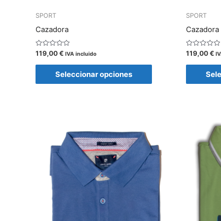
SPORT
SPORT
Cazadora
Cazadora
Valorado
Valorado
119,00
€
119,00
€
IVA incluido
IV
con
con
0
0
de
de
Seleccionar opciones
Sel
5
5
Este
producto
tiene
múltiples
variantes.
Las
opciones
se
pueden