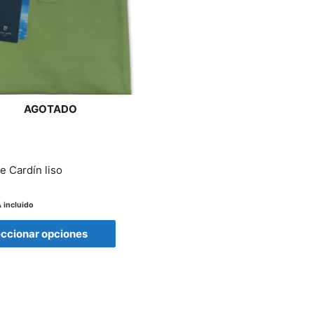
elegir
en
la
página
de
AGOTADO
producto
e Cardín liso
 incluido
eccionar opciones