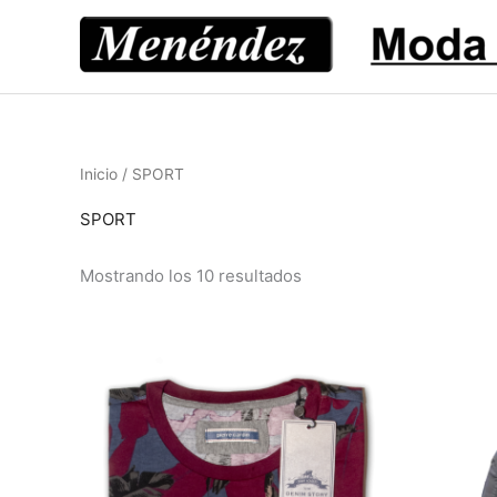
Ir
al
contenido
Inicio
/ SPORT
SPORT
Mostrando los 10 resultados
Este
producto
tiene
múltiples
variantes.
Las