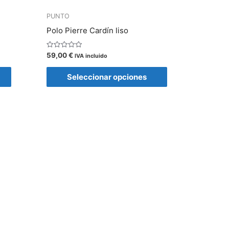
PUNTO
Polo Pierre Cardín liso
Valorado
59,00
€
IVA incluido
con
0
de
Seleccionar opciones
5