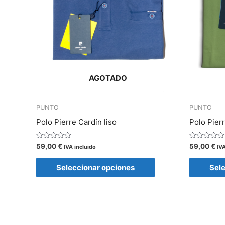
elegir
en
la
página
de
AGOTADO
producto
PUNTO
PUNTO
Polo Pierre Cardín liso
Polo Pierr
Valorado
Valorado
59,00
€
59,00
€
IVA incluido
IVA
con
con
0
0
de
de
Seleccionar opciones
Sel
5
5