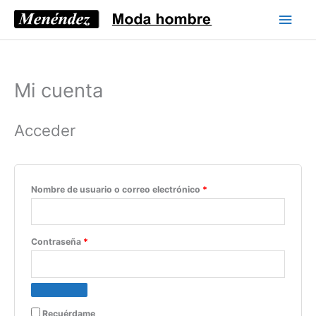
Ir
Men
al
princ
contenido
Mi cuenta
Obligatorio
Obligatorio
Obligatorio
Acceder
Nombre de usuario o correo electrónico
*
Contraseña
*
Recuérdame