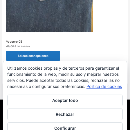
Vaquero 05
49,00
€
IVA incluido
Seleccionar opciones
Utilizamos cookies propias y de terceros para garantizar el
funcionamiento de la web, medir su uso y mejorar nuestros
servicios. Puede aceptar todas las cookies, rechazar las no
necesarias o configurar sus preferencias.
Política de cookies
Aceptar todo
Menéndez Moda hombre
/ © Roberto Menéndez Mateos 2026
Rechazar
Aviso legal
Condiciones de compra
Política de privacidad
Configurar
Política de cookies